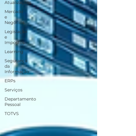
Atualizações
Mercado
e
Negócios
Legislação
e
Impostos
Learning
Segurança
da
Informação
ERPs
Serviços
Departamento
Pessoal
TOTVS