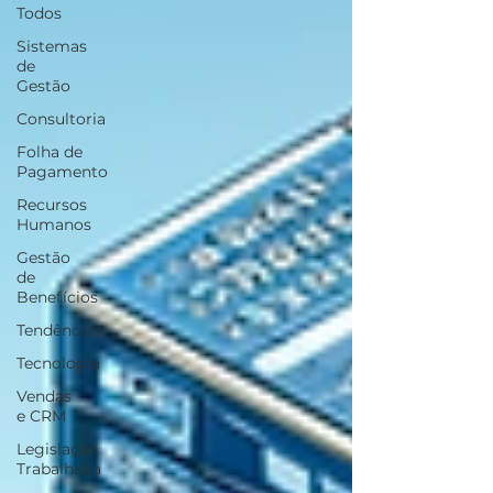
Todos
Sistemas
de
Gestão
Consultoria
Folha de
Pagamento
Recursos
Humanos
Gestão
de
Benefícios
Tendências
Tecnologia
Vendas
e CRM
Legislação
Trabalhista