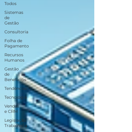
Todos
Sistemas
de
Gestão
Consultoria
Folha de
Pagamento
Recursos
Humanos
Gestão
de
Benefícios
Tendências
Tecnologia
Vendas
e CRM
Legislação
Trabalhista