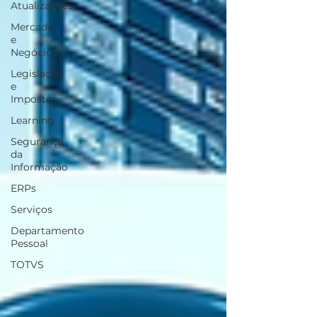
Atualizações
Mercado
e
Negócios
Legislação
e
Impostos
Learning
Segurança
da
Informação
ERPs
Serviços
Departamento
Pessoal
TOTVS