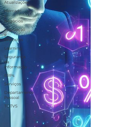
Atualizações
Mercado
e
Negócios
Legislação
e
Impostos
Learning
Segurança
da
Informação
ERPs
Serviços
Departamento
Pessoal
TOTVS