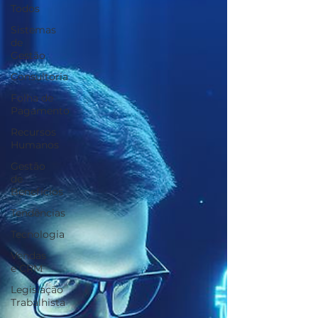
Todos
Sistemas
de
Gestão
Consultoria
Folha de
Pagamento
Recursos
Humanos
Gestão
de
Benefícios
Tendências
Tecnologia
Vendas
e CRM
Legislação
Trabalhista