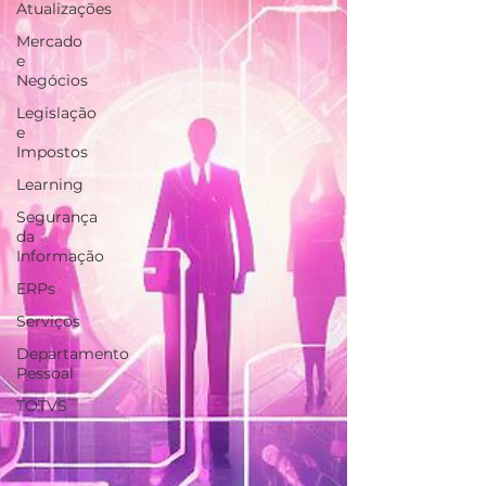
Atualizações
Mercado
e
Negócios
Legislação
e
Impostos
Learning
Segurança
da
Informação
ERPs
Serviços
Departamento
Pessoal
TOTVS