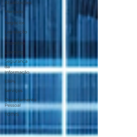
Atualizações
Mercado
e
Negócios
Legislação
e
Impostos
Learning
Segurança
da
Informação
ERPs
Serviços
Departamento
Pessoal
TOTVS