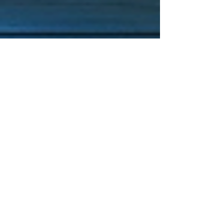
Douglas Migliani Vitorello
11 de nov. de 2023
5 min de leitura
Desmistificando o Cálculo
de Folha de Pagamento:
Tudo o Que Você Precisa