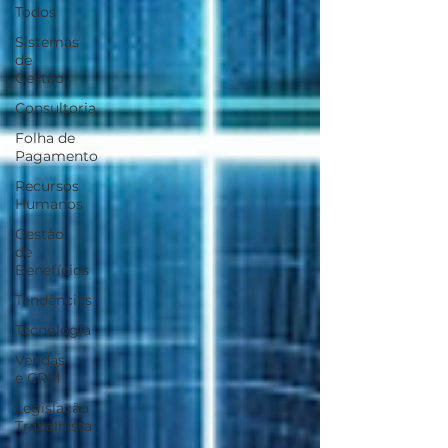
Todos
Sistemas
de
Gestão
Consultoria
Folha de
Pagamento
Recursos
Humanos
Gestão
de
Benefícios
Tendências
Tecnologia
Vendas
e CRM
Legislação
Trabalhista