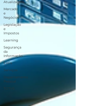
Atualizações
Mercado
e
Negócios
Legislação
e
Impostos
Learning
Segurança
da
Informação
ERPs
Serviços
Departamento
Pessoal
TOTVS