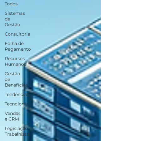
Todos
Sistemas
de
Gestão
Consultoria
Folha de
Pagamento
Recursos
Humanos
Gestão
de
Benefícios
Tendências
Tecnologia
Vendas
e CRM
Legislação
Trabalhista