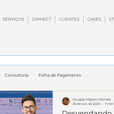
SERVIÇOS
DIRHECT
CLIENTES
CASES
S
Consultoria
Folha de Pagamento
tão de Benefícios
Tendências
Tecnologia
Douglas Migliani Vitorello
26 de out. de 2023
7 min 
Desvendando 