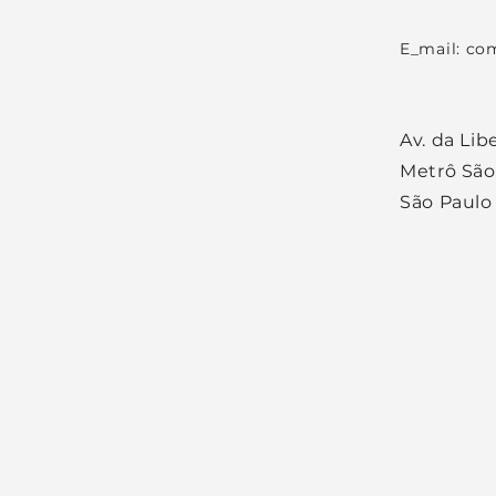
E_mail: c
om
Av. da Lib
Metrô Sã
São Paulo