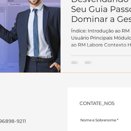
ão Trabalhista
Atualizações
Mercado e Negócios
Seu Guia Pass
Dominar a Ge
earning
Segurança da Informação
ERPs
com a TOTVS 
Índice: Introdução ao RM 
Usuário Principais Módulo
ao RM Labore Contexto His
Pessoal
TOTVS
CONTATE_NOS
Nome e Sobrenome
1 96898-9211