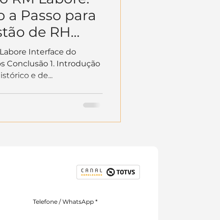
o a Passo para
stão de RH
linha RM
Labore Interface do
s Conclusão 1. Introdução
tórico e de...
Telefone / WhatsApp