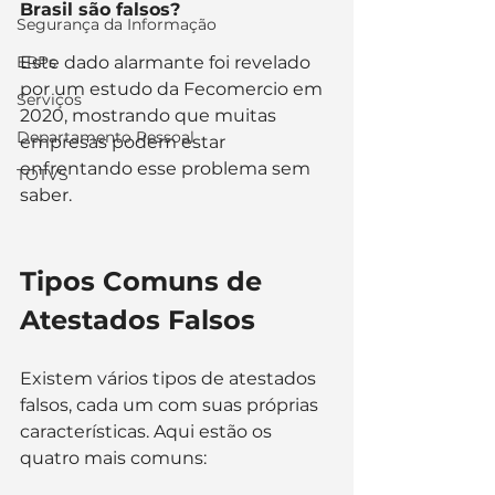
Brasil são falsos?
Segurança da Informação
ERPs
Este dado alarmante foi revelado 
por um estudo da Fecomercio em 
Serviços
2020, mostrando que muitas 
Departamento Pessoal
empresas podem estar 
enfrentando esse problema sem 
TOTVS
saber.
Tipos Comuns de 
Atestados Falsos
Existem vários tipos de atestados 
falsos, cada um com suas próprias 
características. Aqui estão os 
quatro mais comuns: