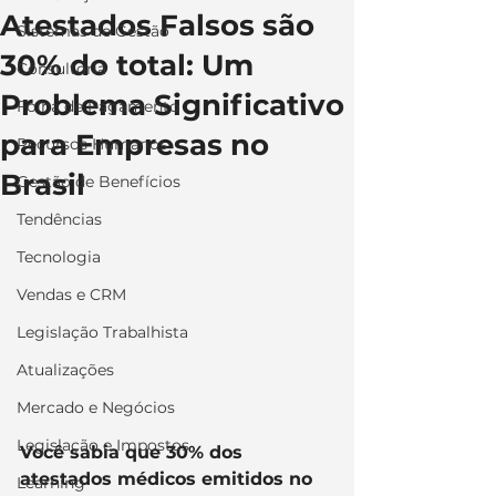
Atestados Falsos são
Sistemas de Gestão
30% do total: Um
Consultoria
Problema Significativo
Folha de Pagamento
para Empresas no
Recursos Humanos
Brasil
Gestão de Benefícios
Tendências
Tecnologia
Vendas e CRM
Legislação Trabalhista
Atualizações
Mercado e Negócios
Legislação e Impostos
Você sabia que 30% dos 
atestados médicos emitidos no 
Learning