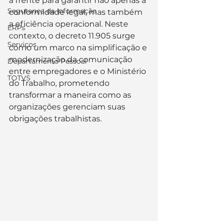
à frente para garantir não apenas a 
Segurança da Informação
conformidade legal, mas também 
a eficiência operacional. Neste 
ERPs
contexto, o decreto 11.905 surge 
Serviços
como um marco na simplificação e 
modernização da comunicação 
Departamento Pessoal
entre empregadores e o Ministério 
TOTVS
do Trabalho, prometendo 
transformar a maneira como as 
organizações gerenciam suas 
obrigações trabalhistas.