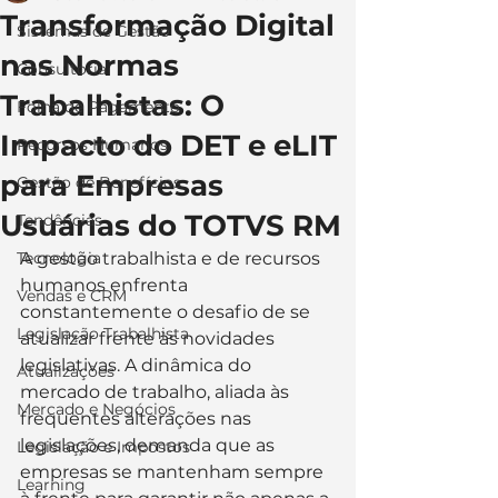
Transformação Digital
Sistemas de Gestão
nas Normas
Consultoria
Trabalhistas: O
Folha de Pagamento
Impacto do DET e eLIT
Recursos Humanos
para Empresas
Gestão de Benefícios
Usuárias do TOTVS RM
Tendências
Tecnologia
A gestão trabalhista e de recursos 
humanos enfrenta 
Vendas e CRM
constantemente o desafio de se 
Legislação Trabalhista
atualizar frente às novidades 
legislativas. A dinâmica do 
Atualizações
mercado de trabalho, aliada às 
Mercado e Negócios
frequentes alterações nas 
legislações, demanda que as 
Legislação e Impostos
empresas se mantenham sempre 
Learning