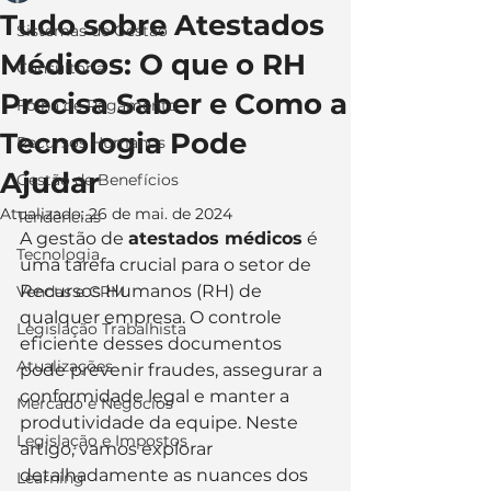
Tudo sobre Atestados
Sistemas de Gestão
Médicos: O que o RH
Consultoria
Precisa Saber e Como a
Folha de Pagamento
Tecnologia Pode
Recursos Humanos
Ajudar
Gestão de Benefícios
Atualizado:
26 de mai. de 2024
Tendências
A gestão de 
atestados médicos
 é 
Tecnologia
uma tarefa crucial para o setor de 
Recursos Humanos (RH) de 
Vendas e CRM
qualquer empresa. O controle 
Legislação Trabalhista
eficiente desses documentos 
Atualizações
pode prevenir fraudes, assegurar a 
conformidade legal e manter a 
Mercado e Negócios
produtividade da equipe. Neste 
Legislação e Impostos
artigo, vamos explorar 
detalhadamente as nuances dos 
Learning