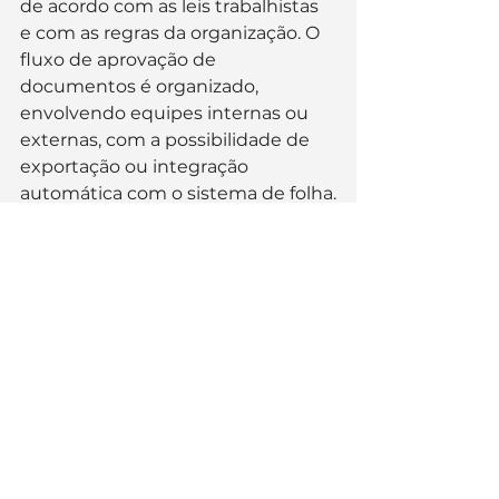
de acordo com as leis trabalhistas 
e com as regras da organização. O 
fluxo de aprovação de 
documentos é organizado, 
envolvendo equipes internas ou 
externas, com a possibilidade de 
exportação ou integração 
automática com o sistema de folha.
Resultados
De junho de 2022 a maio de 2023, 
a Closecare processou 27.134 
atestados, dos quais 4.117 foram 
recusados, resultando em um total 
de 451.509 horas perdidas. Os 
motivos de recusa incluíram 49% 
de informações insuficientes no 
atestado, 10% fora do prazo para 
entrega, 7% dependente não 