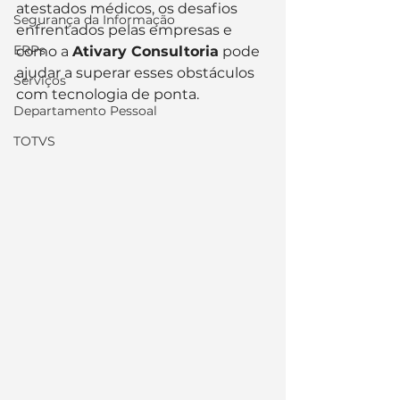
atestados médicos, os desafios 
Segurança da Informação
enfrentados pelas empresas e 
ERPs
como a 
Ativary Consultoria
 pode 
ajudar a superar esses obstáculos 
Serviços
com tecnologia de ponta.
Departamento Pessoal
TOTVS