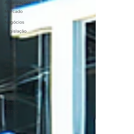
Atualizações
Mercado
e
Negócios
Legislação
e
Impostos
Learning
Segurança
da
Informação
ERPs
Serviços
Departamento
Pessoal
TOTVS