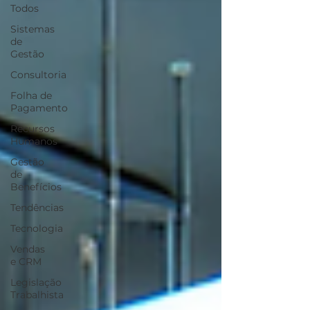
Todos
Sistemas
de
Gestão
Consultoria
Folha de
Pagamento
Recursos
Humanos
Gestão
de
Benefícios
Tendências
Tecnologia
Vendas
e CRM
Legislação
Trabalhista