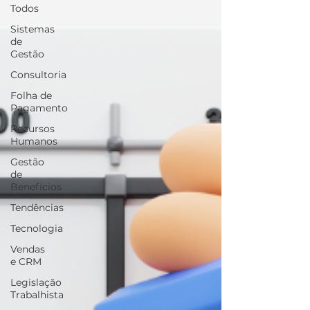
Todos
Sistemas
de
Gestão
Consultoria
Folha de
Pagamento
Recursos
Humanos
Gestão
de
Benefícios
Tendências
Tecnologia
Vendas
e CRM
Legislação
Trabalhista