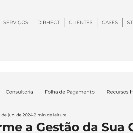
SERVIÇOS
DIRHECT
CLIENTES
CASES
S
Consultoria
Folha de Pagamento
Recursos 
 de jun. de 2024
2 min de leitura
endências
Tecnologia
Vendas e CRM
Legisl
rme a Gestão da Sua 