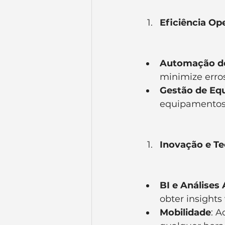
Eficiência Op
Automação d
minimize erro
Gestão de Eq
equipamentos,
Inovação e Te
BI e Análises
obter insights
Mobilidade
: A