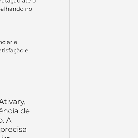
ratação até o 
balhando no 
ciar e 
tisfação e 
tivary, 
ência de 
. A 
precisa 