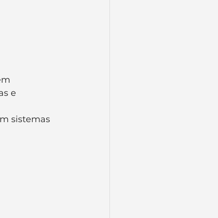
em 
s e 
om sistemas 
 