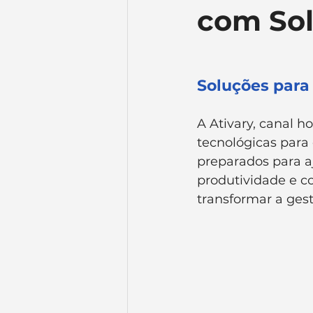
com Sol
Atualizações
Mercado e
ERPs
Serviços
Depa
Soluções para
A Ativary, canal 
tecnológicas para
preparados para a
produtividade e c
transformar a gest