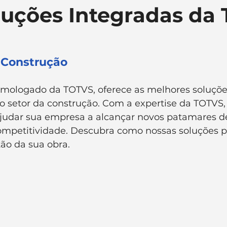
uções Integradas da
 Negócios
Legislação e Impostos
Learning
rtamento Pessoal
TOTVS
 Construção
homologado da TOTVS, oferece as melhores soluçõe
 o setor da construção. Com a expertise da TOTVS
judar sua empresa a alcançar novos patamares de 
ompetitividade. Descubra como nossas soluções 
ão da sua obra.