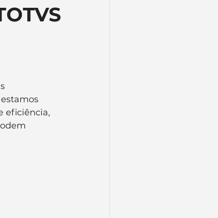
 TOTVS
Segurança da Informação
s 
, estamos 
eficiência, 
podem 