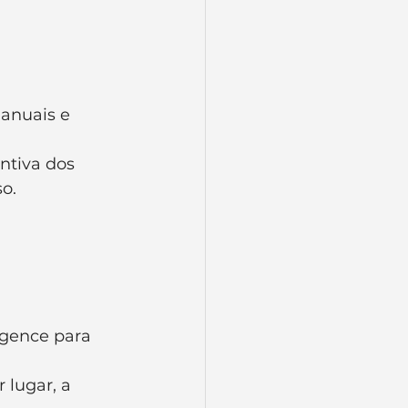
anuais e 
tiva dos 
o.
igence para 
 lugar, a 