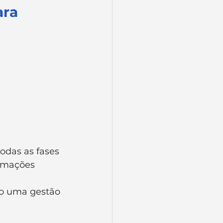
ra 
todas as fases 
rmações 
do uma gestão 