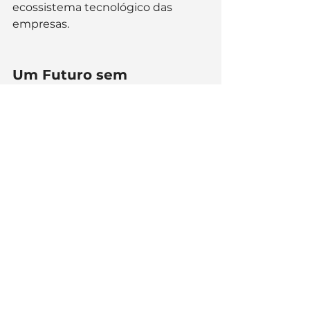
ecossistema tecnológico das 
empresas.
Um Futuro sem 
Complicações
Adotar o Alstra Flow significa 
escolher um parceiro estratégico 
para o crescimento e a gestão 
eficiente de terceiros. Com uma 
taxa de satisfação de cliente de 
87% e um suporte ao cliente 
dedicado e ágil, Alstra Flow não é 
apenas uma solução, mas um 
investimento no futuro sem 
complicações da gestão de 
terceiros. Empresas que utilizam 