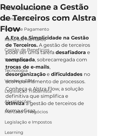
Revolucione a Gestão
Sistemas de Gestão
de Terceiros com Alstra
Consultoria
Flow
Folha de Pagamento
A Era da Simplicidade na Gestão 
Recursos Humanos
de Terceiros.
 A gestão de terceiros 
Gestão de Benefícios
pode ser uma tarefa 
desafiadora
 e 
complicada
, sobrecarregada com 
Tendências
trocas de e-mails
, 
Tecnologia
desorganização
 e 
dificuldades
 no 
Vendas e CRM
acompanhamento de processos. 
Conheça o Alstra Flow, a solução 
Legislação Trabalhista
definitiva que simplifica e 
Atualizações
otimiza
 a gestão de terceiros de 
forma eficaz.
Mercado e Negócios
Legislação e Impostos
Learning